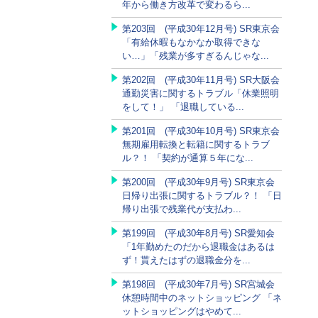
年から働き方改革で変わるら...
第203回 (平成30年12月号) SR東京会
「有給休暇もなかなか取得できな
い…」「残業が多すぎるんじゃな...
第202回 (平成30年11月号) SR大阪会
通勤災害に関するトラブル「休業照明
をして！」 「退職している...
第201回 (平成30年10月号) SR東京会
無期雇用転換と転籍に関するトラブ
ル？！ 「契約が通算５年にな...
第200回 (平成30年9月号) SR東京会
日帰り出張に関するトラブル？！ 「日
帰り出張で残業代が支払わ...
第199回 (平成30年8月号) SR愛知会
「1年勤めたのだから退職金はあるは
ず！貰えたはずの退職金分を...
第198回 (平成30年7月号) SR宮城会
休憩時間中のネットショッピング 「ネ
ットショッピングはやめて...