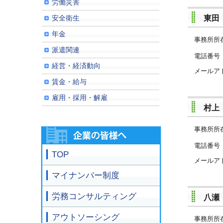
労働災害
東田
安全衛生
年金
事務所所
派遣関連
電話
経営・経済動向
メールア
賃金・給与
雇用・採用・解雇
村上
事務所所
電話
TOP
メールア
マイナンバー制度
労務コンサルティング
八瀬
アウトソーシング
事務所所