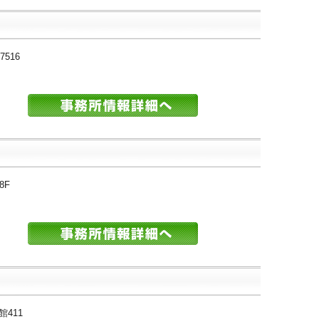
516
8F
館411