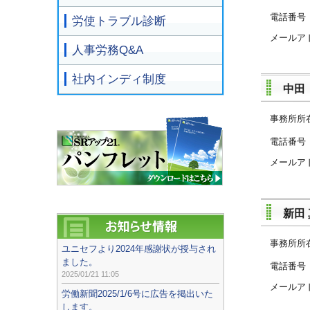
電話
労使トラブル診断
メールア
人事労務Q&A
社内インディ制度
中田
事務所所
電話
メールア
新田
事務所所
ユニセフより2024年感謝状が授与され
ました。
電話
2025/01/21 11:05
メールア
労働新聞2025/1/6号に広告を掲出いた
します。