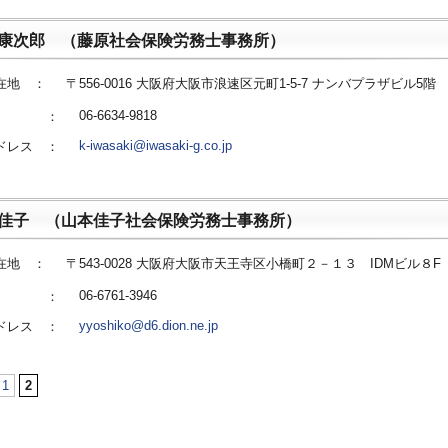
 康次郎 （藤原社会保険労務士事務所）
在地 ：
〒556-0016 大阪府大阪市浪速区元町1-5-7 ナンバプラザビル5階
06-6634-9818
番号 ：
k-iwasaki@iwasaki-g.co.jp
ドレス ：
 佳子 （山本佳子社会保険労務士事務所）
在地 ：
〒543-0028 大阪府大阪市天王寺区小橋町２－１３ IDMビル８F
06-6761-3946
番号 ：
yyoshiko@d6.dion.ne.jp
ドレス ：
1
2