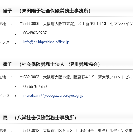
 陽子 （東田陽子社会保険労務士事務所）
在地 ：
〒533-0006 大阪府大阪市東淀川区上新庄3-13-13 セブンハイツ7
06-4862-5937
番号 ：
info@sr-higashida-office.jp
ドレス ：
 律子 （社会保険労務士法人 淀川労務協会）
在地 ：
〒532-0003 大阪府大阪市淀川区宮原4-1-9 新大阪フロントビル
06-6676-7750
番号 ：
murakami@yodogawaroukyou.gr.jp
ドレス ：
 惠 （八瀬社会保険労務士事務所）
在地 ：
〒530-0012 大阪市北区芝田2丁目3番19号 東洋ビルディング本