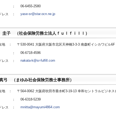
06-6455-2580
番号 ：
yase-sr@star.ocn.ne.jp
ドレス ：
 圭子 （社会保険労務士法人ｆｕｌｆｉｌｌ）
在地 ：
〒530-0041 大阪府大阪市北区天神橋3-3-3 南森町イシカワビル6F
06-6718-4596
番号 ：
nakata-k@sr-fulfill.com
ドレス ：
 真弓 （まゆみ社会保険労務士事務所）
在地 ：
〒564-0062 大阪府吹田市垂水町3-19-13 幸和セントラルビジネス
06-6318-5239
番号 ：
mnitta@mayumi4864.com
ドレス ：