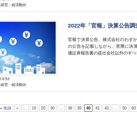
：経営・経済動向
2022年「官報」決算公告
官報で決算公告、株式会社のわずか
の公告を記載しながら、実際に決算
価証券報告書の提出会社以外のすべ
6 6:53
：経営・経済動向
« 先頭
«
...
10
20
30
...
38
39
40
41
42
...
50
60