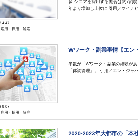
多 シニアを採用する割合は約7割
年より増加し上位に 引用／マイナビ2
8 4:47
：雇用・採用・解雇
Wワーク・副業事情【エン
半数が「Wワーク・副業の経験があ
「体調管理」。 引用／エン・ジャパン
8 9:07
：雇用・採用・解雇
2020-2023年大都市の