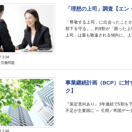
「理想の上司」調査【エン
「尊敬する上司」に出会ったことが
部下を守る」。約9割が「困った上
上司」は最も敬遠される傾向に。上
7 3:34
：労働問題
事業継続計画（BCP）に対
ク】
『策定意向あり』3年連続で5割を
不足が主要因に ～ 引用／帝国データ
6 2:48