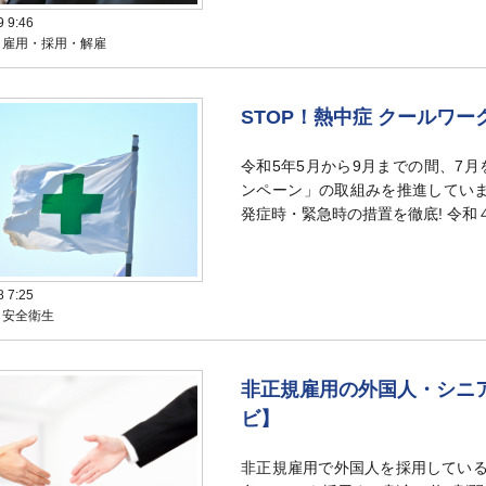
9 9:46
：雇用・採用・解雇
STOP！熱中症 クールワ
令和5年5月から9月までの間、7月
ンペーン」の取組みを推進していま
発症時・緊急時の措置を徹底! 令和
8 7:25
：安全衛生
非正規雇用の外国人・シニア
ビ】
非正規雇用で外国人を採用している