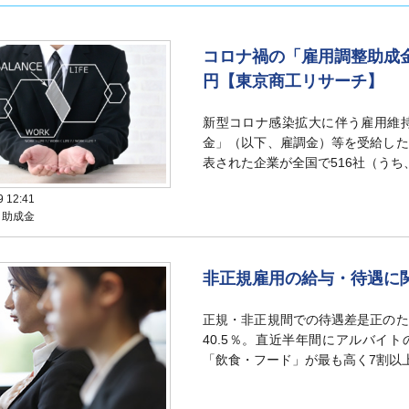
コロナ禍の「雇用調整助成金
円【東京商工リサーチ】
新型コロナ感染拡大に伴う雇用維
金」（以下、雇調金）等を受給した
表された企業が全国で516社（うち
9 12:41
：助成金
非正規雇用の給与・待遇に関
正規・非正規間での待遇差是正のた
40.5％。直近半年間にアルバイ
「飲食・フード」が最も高く7割以