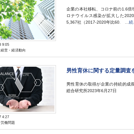
企業の本社移転、コロナ前の1.6
ロナウイルス感染が拡大した2020
5,367社（2017-2020年比60. …
続
8 9:05
：経営・経済動向
男性育休に関する定量調査
男性育休の取得が企業の持続的成長
総合研究所2023年6月27日
7 4:27
：労働問題