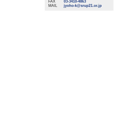
FAX
03-3410-4863
MAIL
jyoho-k@srup21.or.jp