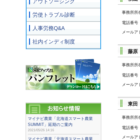
アウトソーシング
事務所所
労使トラブル診断
電話
人事労務Q&A
メールア
社内インディ制度
藤原
事務所所
電話
メールア
東田
事務所所
マイナビ農業「北海道スマート農業
SUMMIT」延期のご案内
電話
2021/05/26 14:16
メールア
マイナビ農業「北海道スマート農業