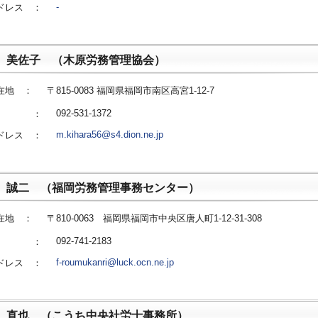
-
ドレス ：
 美佐子 （木原労務管理協会）
在地 ：
〒815-0083 福岡県福岡市南区高宮1-12-7
092-531-1372
番号 ：
m.kihara56@s4.dion.ne.jp
ドレス ：
 誠二 （福岡労務管理事務センター）
在地 ：
〒810-0063 福岡県福岡市中央区唐人町1-12-31-308
092-741-2183
番号 ：
f-roumukanri@luck.ocn.ne.jp
ドレス ：
 直也 （こうち中央社労士事務所）