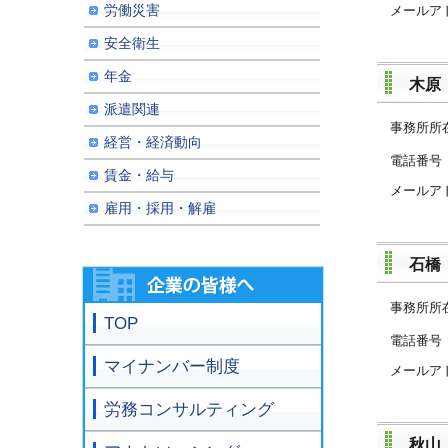
労働災害
メールア
安全衛生
年金
木原
派遣関連
事務所所
経営・経済動向
電話
賃金・給与
メールア
雇用・採用・解雇
石橋
事務所所
TOP
電話
マイナンバー制度
メールア
労務コンサルティング
秋山