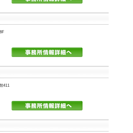
8F
館411