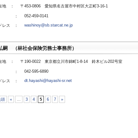
在地 ：
〒453-0806 愛知県名古屋市中村区大正町3-16-1
052-459-0141
番号 ：
washinoy@sb.starcat.ne.jp
ドレス ：
弘嗣 （林社会保険労務士事務所）
在地 ：
〒190-0022 東京都立川市錦町1-8-14 鈴木ビル202号室
042-595-6890
番号 ：
dt.hayashi@hayashi-sr.net
ドレス ：
先頭
«
...
3
4
5
6
7
»