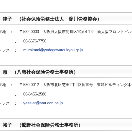
 律子 （社会保険労務士法人 淀川労務協会）
在地 ：
〒532-0003 大阪府大阪市淀川区宮原4-1-9 新大阪フロントビル
06-6676-7750
番号 ：
murakami@yodogawaroukyou.gr.jp
ドレス ：
 惠 （八瀬社会保険労務士事務所）
在地 ：
〒530-0012 大阪市北区芝田2丁目3番19号 東洋ビルディング本
06-6455-2580
番号 ：
yase-sr@star.ocn.ne.jp
ドレス ：
 裕子 （鷲野社会保険労務士事務所）