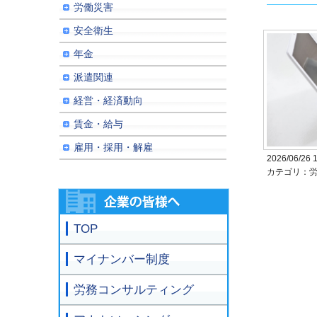
労働災害
安全衛生
年金
派遣関連
経営・経済動向
賃金・給与
雇用・採用・解雇
2026/06/26 
カテゴリ：労
TOP
マイナンバー制度
労務コンサルティング